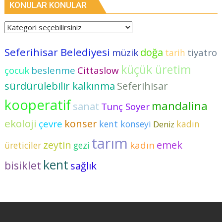
KONULAR KONULAR
Seferihisar Belediyesi
doğa
müzik
tiyatro
tarih
küçük üretim
çocuk
beslenme
Cittaslow
sürdürülebilir kalkınma
Seferihisar
kooperatif
mandalina
sanat
Tunç Soyer
ekoloji
konser
çevre
kent konseyi
kadın
Deniz
tarım
zeytin
emek
kadın
üreticiler
gezi
kent
bisiklet
sağlık
çiftçi