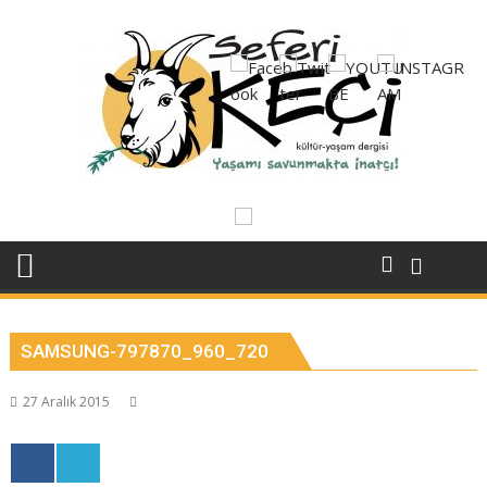
Skip
to
content
SAMSUNG-797870_960_720
27 Aralık 2015