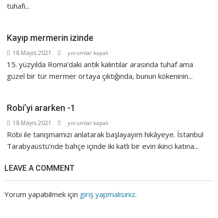
yanımız,
tuhafı...
bir
yanımız
bahar
Kayıp mermerin izinde
bahçe
Kayıp
18 Mayıs 2021
yorumlar kapalı
için
mermerin
15. yüzyılda Roma’daki antik kalıntılar arasında tuhaf ama
izinde
güzel bir tür mermer ortaya çıktığında, bunun kökeninin...
için
Robi’yi ararken -1
Robi’yi
18 Mayıs 2021
yorumlar kapalı
ararken
Robi ile tanışmamızı anlatarak başlayayım hikâyeye. İstanbul
-1
Tarabyaüstü’nde bahçe içinde iki katlı bir evin ikinci katına...
için
LEAVE A COMMENT
Yorum yapabilmek için
giriş yapmalısınız
.