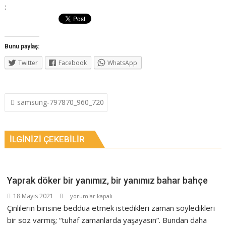
:
Bunu paylaş:
Twitter
Facebook
WhatsApp
Yazı
samsung-797870_960_720
dolaşımı
İLGINIZI ÇEKEBILIR
Yaprak döker bir yanımız, bir yanımız bahar bahçe
Yaprak
18 Mayıs 2021
yorumlar kapalı
döker
Çinlilerin birisine beddua etmek istedikleri zaman söyledikleri
bir
bir söz varmış; “tuhaf zamanlarda yaşayasın”. Bundan daha