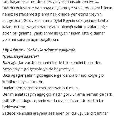
tatlı kaçamaklar ne de coşkuyla yaşanmış bir cemiyet…
Bizi durduk yerde yazmaya düşünmeye sevk eden şey bilimin
henüz keşfedemediği ama halk dilinde yer etmiş ‘beynin
süzgecidir’. Gülüyorsun ama öyle! Beynin süzgecinde takılıp
kalan tortular yaşam damarlarını tıkadığı vakit kulakları sağır
eden bir çınlama, yankılanma ile uyanır insan. İşte o damar
yollarını sanatla açar boşaltırsın.
Lily Afshar – ‘Gol-E Gandome’ eşliğinde
(Çakırkeyif saatler)
Bazı ağaçlar vardır ormanın içinde bile kendini belli eder.
Meyvesiyle gölgesiyle ya da haşmetiyle….
Bazı ağaçlar şehrin göbeğinde gerdanda bir inci kolye gibi
kendine hayran bırakır.
Bunları sen zaten bilirsin; ararsan bulursun.
Benim anlatacağım ağaç çok nadir görülür ama hemen de fark
edilir. Bulunduğu tepenin ya da ovanın üzerinde kadim bir
bekleyiştedir.
Sadece kendisini arayana seslenen bir duruşu vardır: İntihar