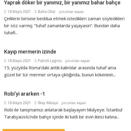
Yaprak döker bir yanımız, bir yanımız bahar bahçe
Yaprak
18 Mayıs 2021
Baha Okar
yorumlar kapalı
döker
Çinlilerin birisine beddua etmek istedikleri zaman söyledikleri
bir
bir söz varmış; “tuhaf zamanlarda yaşayasın”. Bundan daha
yanımız,
tuhafı...
bir
yanımız
bahar
Kayıp mermerin izinde
bahçe
Kayıp
18 Mayıs 2021
Patrick Lagrou
yorumlar kapalı
için
mermerin
15. yüzyılda Roma’daki antik kalıntılar arasında tuhaf ama
izinde
güzel bir tür mermer ortaya çıktığında, bunun kökeninin...
için
Robi’yi ararken -1
Robi’yi
18 Mayıs 2021
İlkay Akkaya
yorumlar kapalı
ararken
Robi ile tanışmamızı anlatarak başlayayım hikâyeye. İstanbul
-1
Tarabyaüstü’nde bahçe içinde iki katlı bir evin ikinci katına...
için