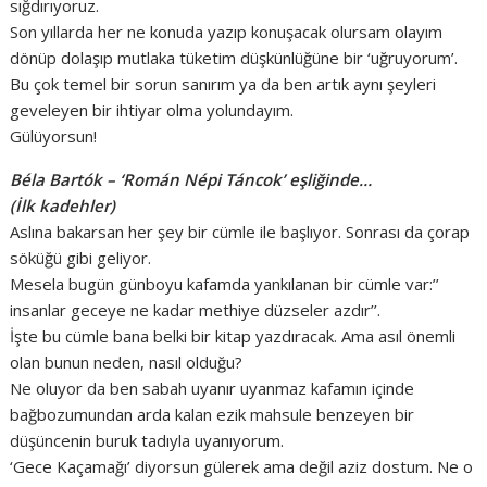
sığdırıyoruz.
Son yıllarda her ne konuda yazıp konuşacak olursam olayım
dönüp dolaşıp mutlaka tüketim düşkünlüğüne bir ‘uğruyorum’.
Bu çok temel bir sorun sanırım ya da ben artık aynı şeyleri
geveleyen bir ihtiyar olma yolundayım.
Gülüyorsun!
Béla Bartók – ‘Román Népi Táncok’ eşliğinde…
(İlk kadehler)
Aslına bakarsan her şey bir cümle ile başlıyor. Sonrası da çorap
söküğü gibi geliyor.
Mesela bugün günboyu kafamda yankılanan bir cümle var:’’
insanlar geceye ne kadar methiye düzseler azdır’’.
İşte bu cümle bana belki bir kitap yazdıracak. Ama asıl önemli
olan bunun neden, nasıl olduğu?
Ne oluyor da ben sabah uyanır uyanmaz kafamın içinde
bağbozumundan arda kalan ezik mahsule benzeyen bir
düşüncenin buruk tadıyla uyanıyorum.
‘Gece Kaçamağı’ diyorsun gülerek ama değil aziz dostum. Ne o