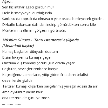
Ağacı…
Sen hiç intihar ağacı gördün mü?
Hele ki ‘meyveye’ durduğunda…
Sanki su da toprak da olmasa o yine orada bekleyecek gibidir .
Dikkatle bakarsan dalından indirip gömüldükten sonra bile
Müntehirin sallanan gölgesini görürsün.
Müslüm Gürses – ‘Tanrı İstemezse’ eşliğinde…
(Melankoli başlar)
Kumaş başka bir dünyadır dostum.
Bizim hikayemiz kumaşa geçer
Omzuna kuş konmuş çocukluğun orada yaşar
Coşkular, sevinçler renklere karışır
Kaçırdığımız zamanların, yitip giden fırsatların telafisi
desenlerde gizlidir.
Terziler kumaşı okşarken parçalanmış yüreğin acısını da alır.
Ama öykümüz yarım kalır;
ona terzinin de gücü yetmez.
………………….