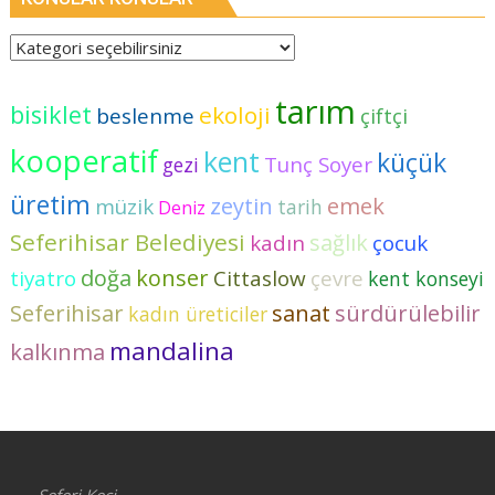
tarım
bisiklet
ekoloji
beslenme
çiftçi
kooperatif
kent
küçük
Tunç Soyer
gezi
üretim
zeytin
emek
müzik
tarih
Deniz
Seferihisar Belediyesi
sağlık
kadın
çocuk
doğa
konser
tiyatro
Cittaslow
çevre
kent konseyi
Seferihisar
sanat
sürdürülebilir
kadın üreticiler
mandalina
kalkınma