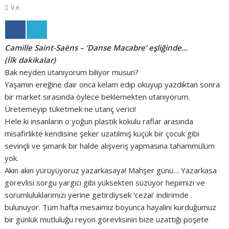
V.e.
Camille Saint-Saëns – ‘Danse Macabre’ eşliğinde…
(İlk dakikalar)
Bak neyden utanıyorum biliyor musun?
Yaşamın ereğine dair onca kelam edip okuyup yazdıktan sonra
bir market sırasında öylece beklemekten utanıyorum.
Üretemeyip tüketmek ne utanç verici!
Hele ki insanların o yoğun plastik kokulu raflar arasında
misafirlikte kendisine şeker uzatılmış küçük bir çocuk gibi
sevinçli ve şımarık bir halde alışveriş yapmasına tahammülüm
yok.
Akın akın yürüyüyoruz yazarkasaya! Mahşer günü… Yazarkasa
görevlisi sorgu yargıcı gibi yüksekten süzüyor hepimizi ve
sorumluluklarımızı yerine getirdiysek ‘cezai’ indirimde
bulunuyor. Tüm hafta mesaimiz boyunca hayalini kurduğumuz
bir günlük mutluluğu reyon görevlisinin bize uzattığı poşete