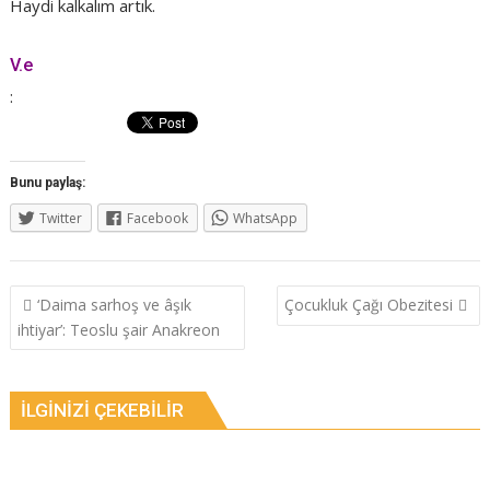
Haydi kalkalım artık.
V.e
:
Bunu paylaş:
Twitter
Facebook
WhatsApp
Yazı
‘Daima sarhoş ve âşık
Çocukluk Çağı Obezitesi
dolaşımı
ihtiyar’: Teoslu şair Anakreon
İLGINIZI ÇEKEBILIR